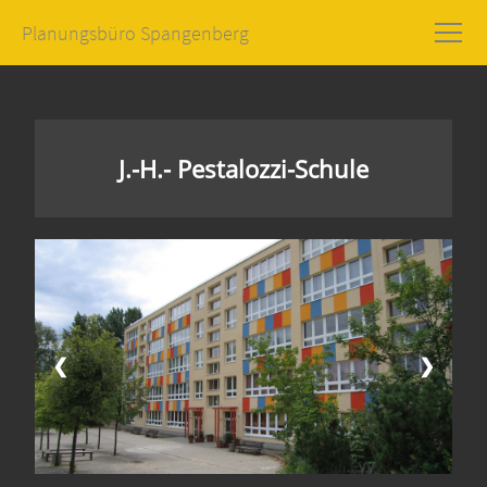
Planungsbüro Spangenberg
J.-H.- Pestalozzi-Schule
❮
❯
Ho
Ü
uns